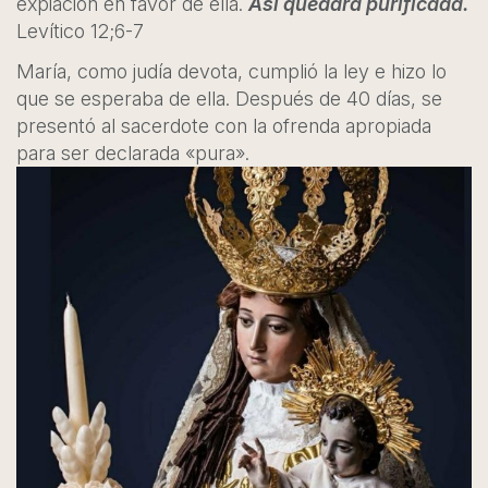
expiación en favor de ella.
Así quedará purificada.
Levítico 12;6-7
María, como judía devota, cumplió la ley e hizo lo
que se esperaba de ella. Después de 40 días, se
presentó al sacerdote con la ofrenda apropiada
para ser declarada «pura».