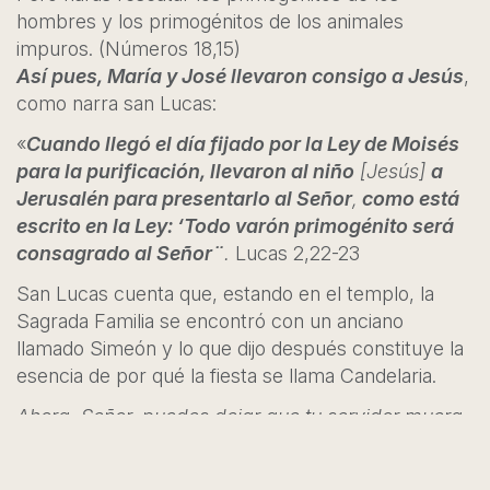
hombres y los primogénitos de los animales
impuros. (Números 18,15)
Así pues, María y José llevaron consigo a Jesús
,
como narra san Lucas:
«
Cuando llegó el día fijado por la Ley de Moisés
para la purificación, llevaron al niño
[Jesús]
a
Jerusalén para presentarlo al Señor
,
como está
escrito en la Ley: ‘Todo varón primogénito será
consagrado al Señor¨
.
Lucas 2,22-23
San Lucas cuenta que, estando en el templo, la
Sagrada Familia se encontró con un anciano
llamado Simeón y lo que dijo después constituye la
esencia de por qué la fiesta se llama Candelaria.
Ahora, Señor, puedes dejar que tu servidor muera
en paz, como lo has prometido,
porque mis ojos han visto la salvación