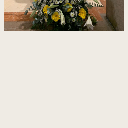
"Decir España, es decir María. ¡Es decir,
el Pilar!"
Cada año, la Asociación de Damas y
Caballeros del Pilar, tenemos el honor de
programar los actos para la celebración